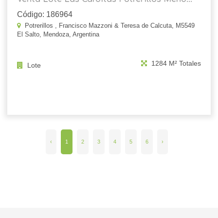
Código: 186964
Potrerillos , Francisco Mazzoni & Teresa de Calcuta, M5549
El Salto, Mendoza, Argentina
1284 M² Totales
Lote
‹
1
2
3
4
5
6
›