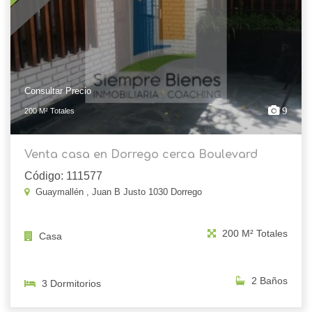
Consultar Precio
9
200 M² Totales
Venta casa en Dorrego cerca Boulevard
Código: 111577
Guaymallén , Juan B Justo 1030 Dorrego
200 M² Totales
Casa
2 Baños
3 Dormitorios