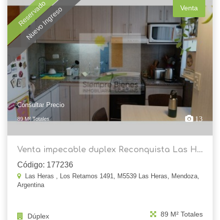
Reservado
Venta
Nuevo Ingreso
Consultar Precio
13
89 M² Totales
Venta impecable duplex Reconquista Las H...
Código: 177236
Las Heras , Los Retamos 1491, M5539 Las Heras, Mendoza,
Argentina
89 M² Totales
Dúplex