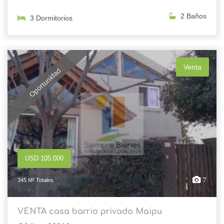
2 Baños
3 Dormitorios
Venta
Oportunidad
USD 105.000
7
345 M² Totales
VENTA casa barrio privado Maipu