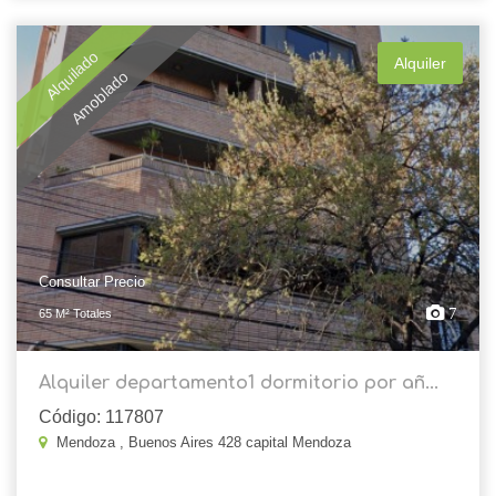
Alquilado
Alquiler
Amoblado
Consultar Precio
7
65 M² Totales
Alquiler departamento1 dormitorio por añ...
Código: 117807
Mendoza , Buenos Aires 428 capital Mendoza