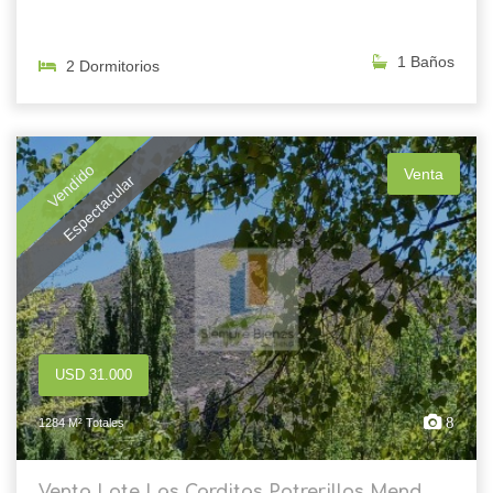
1 Baños
2 Dormitorios
Vendido
Venta
Espectacular
USD 31.000
8
1284 M² Totales
Venta Lote Las Carditas Potrerillos Mend...