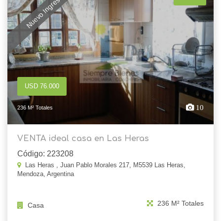
Nuevo Ingreso
USD 76.000
10
236 M² Totales
VENTA ideal casa en Las Heras
Código: 223208
Las Heras , Juan Pablo Morales 217, M5539 Las Heras,
Mendoza, Argentina
236 M² Totales
Casa