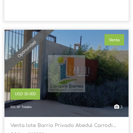
Venta
Oportunidad
USD 30.000
3
501 M² Totales
Venta lote Barrio Privado Abedul Carrodi...