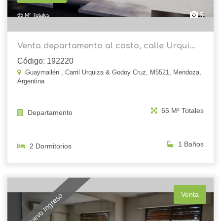
5
65 M² Totales
Venta departamento al costo, calle Urqui...
Código: 192220
Guaymallén , Carril Urquiza & Godoy Cruz, M5521, Mendoza,
Argentina
65 M² Totales
Departamento
1 Baños
2 Dormitorios
Venta
Nuevo Ingreso