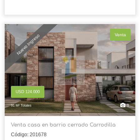
Venta
Nuevo Ingreso
USD 124.000
8
91 M² Totales
Venta casa en barrio cerrado Carrodilla
Código: 201678