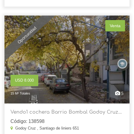
Venta
Oportunidad
USD 8.000
5
15 M² Totales
Vendo1 cochera Barrio Bombal Godoy Cruz...
Código: 138598
Godoy Cruz , Santiago de liniers 651