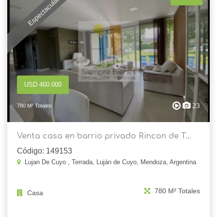
Espectacular
USD 460.000
23
780 M² Totales
Venta casa en barrio privado Rincon de T...
Código: 149153
Lujan De Cuyo , Terrada, Luján de Cuyo, Mendoza, Argentina
780 M² Totales
Casa