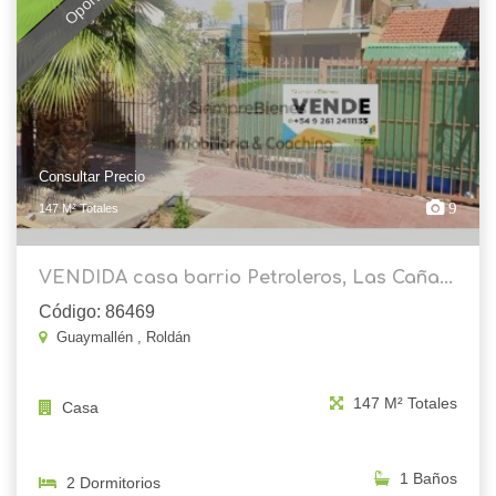
Consultar Precio
9
147 M² Totales
VENDIDA casa barrio Petroleros, Las Caña...
Código: 86469
Guaymallén , Roldán
147 M² Totales
Casa
1 Baños
2 Dormitorios