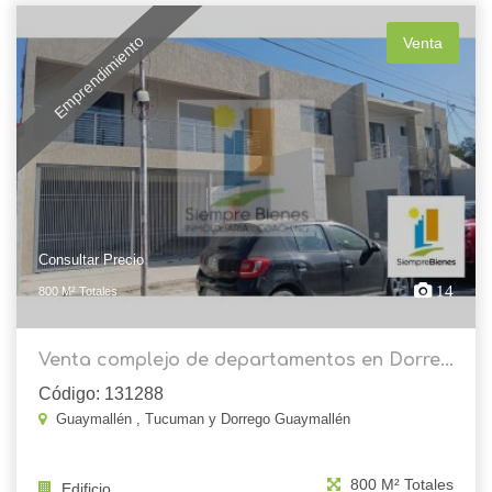
Emprendimiento
Venta
Consultar Precio
14
800 M² Totales
Venta complejo de departamentos en Dorre...
Código: 131288
Guaymallén , Tucuman y Dorrego Guaymallén
800 M² Totales
Edificio