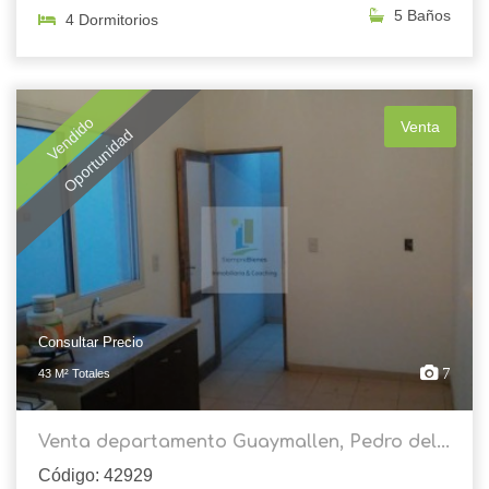
5 Baños
4 Dormitorios
Vendido
Venta
Oportunidad
Consultar Precio
7
43 M² Totales
Venta departamento Guaymallen, Pedro del...
Código: 42929