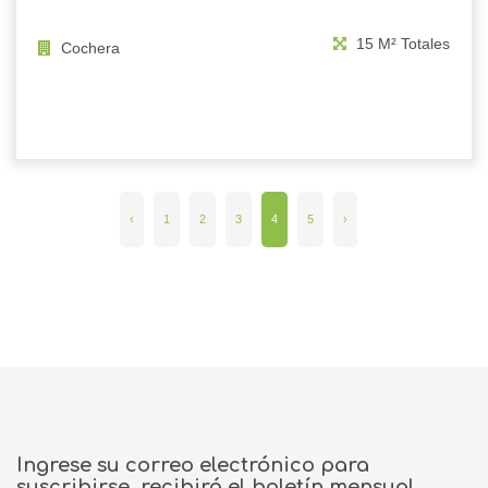
15 M² Totales
Cochera
‹
1
2
3
4
5
›
Ingrese su correo electrónico para
suscribirse, recibirá el boletín mensual