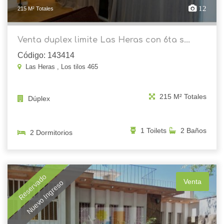
12
215 M² Totales
Venta duplex limite Las Heras con 6ta s...
Código: 143414
Las Heras , Los tilos 465
215 M² Totales
Dúplex
1 Toilets
2 Baños
2 Dormitorios
Reservado
Venta
Nuevo Ingreso