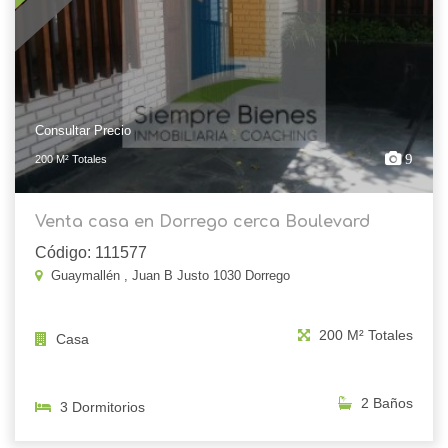
Consultar Precio
9
200 M² Totales
Venta casa en Dorrego cerca Boulevard
Código: 111577
Guaymallén , Juan B Justo 1030 Dorrego
200 M² Totales
Casa
2 Baños
3 Dormitorios