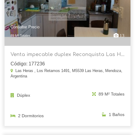
Consultar Precio
13
89 M² Totales
Venta impecable duplex Reconquista Las H...
Código: 177236
Las Heras , Los Retamos 1491, M5539 Las Heras, Mendoza,
Argentina
89 M² Totales
Dúplex
1 Baños
2 Dormitorios