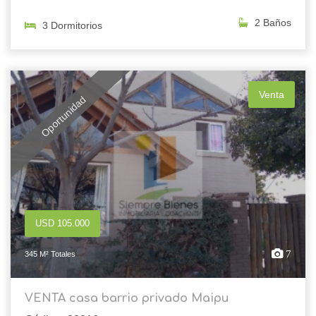
2 Baños
3 Dormitorios
Venta
Oportunidad
USD 105.000
7
345 M² Totales
VENTA casa barrio privado Maipu