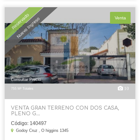
Reservado
Venta
Nuevo Ingreso
Consultar Precio
10
755 M² Totales
VENTA GRAN TERRENO CON DOS CASA,
PLENO G...
Código: 140497
Godoy Cruz , O higgins 1345