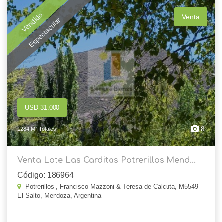
Vendido
Venta
Espectacular
USD 31.000
8
1284 M² Totales
Venta Lote Las Carditas Potrerillos Mend...
Código: 186964
Potrerillos , Francisco Mazzoni & Teresa de Calcuta, M5549
El Salto, Mendoza, Argentina