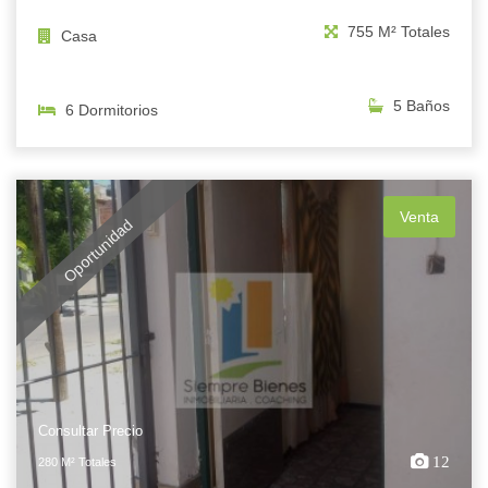
755 M² Totales
Casa
5 Baños
6 Dormitorios
Venta
Oportunidad
Consultar Precio
12
280 M² Totales