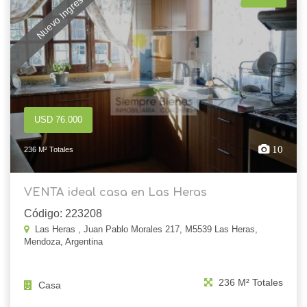
Nuevo Ingreso
USD 76.000
10
236 M² Totales
VENTA ideal casa en Las Heras
Código: 223208
Las Heras , Juan Pablo Morales 217, M5539 Las Heras,
Mendoza, Argentina
236 M² Totales
Casa