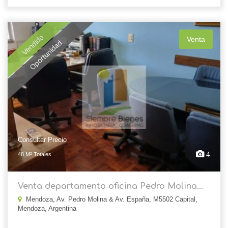
Vendido
Venta
Oportunidad
Consultar Precio
4
48 M² Totales
Venta departamento oficina Pedro Molina...
Mendoza, Av. Pedro Molina & Av. España, M5502 Capital,
Mendoza, Argentina