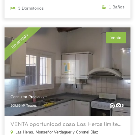
1 Baños
3 Dormitorios
Reservado
Venta
Consultar Precio
8
209.86 M² Totales
VENTA oportunidad casa Las Heras limite...
Las Heras, Monseñor Verdaguer y Coronel Diaz