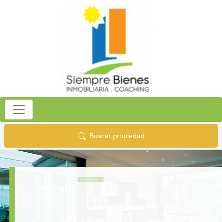
Buscar propiedad
Propiedad Destacada
Venta modernos MODULOS HABITACIONALES - Mendoza
Precio: Consultar Precio
VENTA SENSACIONALES MODULOS MULTIUSOS - LISTA PARA
USAR O HABITAR ! Modernos, de bajo costo, funcionales y de alta
calidad, reduccion de tiempo, transportables