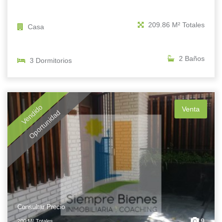
209.86 M² Totales
Casa
2 Baños
3 Dormitorios
Vendido
Venta
Oportunidad
Consultar Precio
9
200 M² Totales