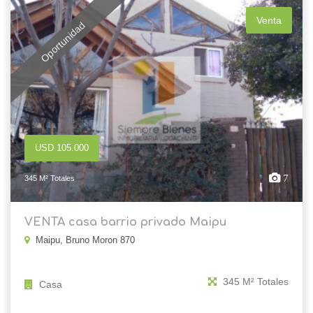
Venta
Oportunidad
USD 105.000
7
345 M² Totales
VENTA casa barrio privado Maipu
Maipu, Bruno Moron 870
345 M² Totales
Casa