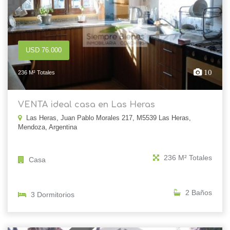
USD 76.000
10
236 M² Totales
VENTA ideal casa en Las Heras
Las Heras, Juan Pablo Morales 217, M5539 Las Heras,
Mendoza, Argentina
236 M² Totales
Casa
2 Baños
3 Dormitorios