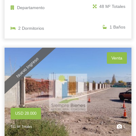
48 M² Totales
Departamento
1 Baños
2 Dormitorios
Venta
Nuevo Ingreso
USD 28.000
5
511 M² Totales